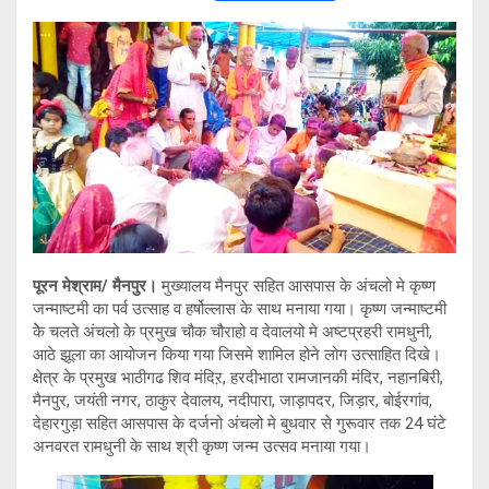
wi
h
o
el
tt
at
py
e
er
s
Li
gr
A
n
a
p
k
m
p
पूरन मेश्राम/ मैनपुर।
मुख्यालय मैनपुर सहित आसपास के अंचलो मे कृष्ण
जन्माष्टमी का पर्व उत्साह व हर्षोल्लास के साथ मनाया गया। कृष्ण जन्माष्टमी
केे चलते अंचलो के प्रमुख चौक चौराहो व देवालयो मे अष्टप्रहरी रामधुनी,
आठे झूला का आयोजन किया गया जिसमे शामिल होने लोग उत्साहित दिखे।
क्षेत्र के प्रमुख भाठीगढ शिव मंदिऱ, हरदीभाठा रामजानकी मंदिर, नहानबिरी,
मैनपुर, जयंती नगर, ठाकुर देवालय, नदीपारा, जाड़ापदर, जिड़ार, बोईरगांव,
देहारगुड़ा सहित आसपास के दर्जनो अंचलो मे बुधवार से गुरूवार तक 24 घंटे
अनवरत रामधुनी के साथ श्री कृष्ण जन्म उत्सव मनाया गया।