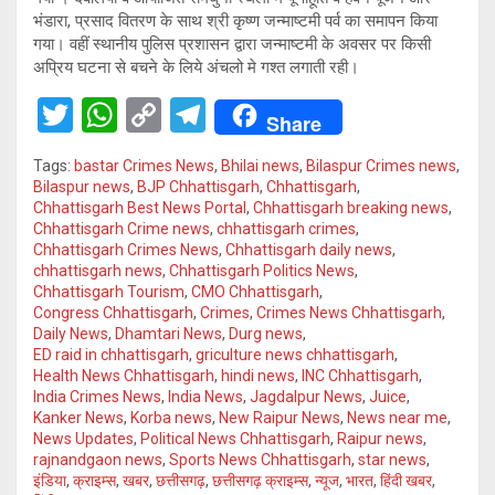
भंडारा, प्रसाद वितरण के साथ श्री कृष्ण जन्माष्टमी पर्व का समापन किया
गया। वहीं स्थानीय पुलिस प्रशासन द्वारा जन्माष्टमी के अवसर पर किसी
अप्रिय घटना से बचने के लिये अंचलो मे गश्त लगाती रही।
T
W
C
T
Share
wi
h
o
el
Tags:
bastar Crimes News
,
Bhilai news
,
Bilaspur Crimes news
,
tt
at
py
e
Bilaspur news
,
BJP Chhattisgarh
,
Chhattisgarh
,
Chhattisgarh Best News Portal
,
Chhattisgarh breaking news
,
er
s
Li
gr
Chhattisgarh Crime news
,
chhattisgarh crimes
,
A
n
a
Chhattisgarh Crimes News
,
Chhattisgarh daily news
,
chhattisgarh news
,
Chhattisgarh Politics News
,
p
k
m
Chhattisgarh Tourism
,
CMO Chhattisgarh
,
Congress Chhattisgarh
,
Crimes
,
Crimes News Chhattisgarh
,
p
Daily News
,
Dhamtari News
,
Durg news
,
ED raid in chhattisgarh
,
griculture news chhattisgarh
,
Health News Chhattisgarh
,
hindi news
,
INC Chhattisgarh
,
India Crimes News
,
India News
,
Jagdalpur News
,
Juice
,
Kanker News
,
Korba news
,
New Raipur News
,
News near me
,
News Updates
,
Political News Chhattisgarh
,
Raipur news
,
rajnandgaon news
,
Sports News Chhattisgarh
,
star news
,
इंडिया
,
क्राइम्स
,
खबर
,
छत्तीसगढ़
,
छत्तीसगढ़ क्राइम्स
,
न्यूज
,
भारत
,
हिंदी खबर
,