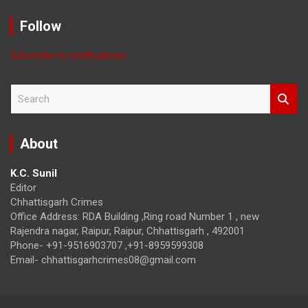
with
Month
Follow
Subscribe to notifications
S
e
a
r
About
c
h
K.C. Sunil
Editor
Chhattisgarh Crimes
Office Address: RDA Building ,Ring road Number 1 , new
Rajendra nagar, Raipur, Raipur, Chhattisgarh , 492001
Phone- +91-9516903707 ,+91-8959599308
Email- chhattisgarhcrimes08@gmail.com