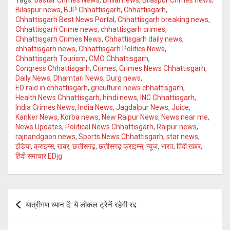
Tags:
bastar Crimes News
,
Bhilai news
,
Bilaspur Crimes news
,
tt
at
py
e
Bilaspur news
,
BJP Chhattisgarh
,
Chhattisgarh
,
Chhattisgarh Best News Portal
,
Chhattisgarh breaking news
,
er
s
Li
gr
Chhattisgarh Crime news
,
chhattisgarh crimes
,
A
n
a
Chhattisgarh Crimes News
,
Chhattisgarh daily news
,
chhattisgarh news
,
Chhattisgarh Politics News
,
p
k
m
Chhattisgarh Tourism
,
CMO Chhattisgarh
,
Congress Chhattisgarh
,
Crimes
,
Crimes News Chhattisgarh
,
p
Daily News
,
Dhamtari News
,
Durg news
,
ED raid in chhattisgarh
,
griculture news chhattisgarh
,
Health News Chhattisgarh
,
hindi news
,
INC Chhattisgarh
,
India Crimes News
,
India News
,
Jagdalpur News
,
Juice
,
Kanker News
,
Korba news
,
New Raipur News
,
News near me
,
News Updates
,
Political News Chhattisgarh
,
Raipur news
,
rajnandgaon news
,
Sports News Chhattisgarh
,
star news
,
इंडिया
,
क्राइम्स
,
खबर
,
छत्तीसगढ़
,
छत्तीसगढ़ क्राइम्स
,
न्यूज
,
भारत
,
हिंदी खबर
,
हिंदी समाचार EDjg
Post
यात्रीगण ध्यान दें: ये लोकल ट्रेनें रहेगी रद्द
navigation