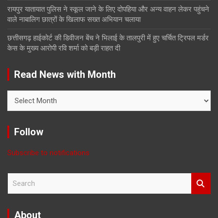
रायपुर यातायात पुलिस ने स्कूल जाने के लिए दोपहिया और अन्य वाहन लेकर पहुंचने
वाले नाबालिग छात्रों के खिलाफ सख्त अभियान चलाया
छत्तीसगढ़ हाईकोर्ट की डिवीजन बेंच ने भिलाई के तालपुरी में हुए चर्चित ट्रिपल मर्डर
केस के मुख्य आरोपी रवि शर्मा को बड़ी राहत दी
Read News with Month
Read
News
with
Month
Follow
Subscribe to notifications
S
e
a
r
About