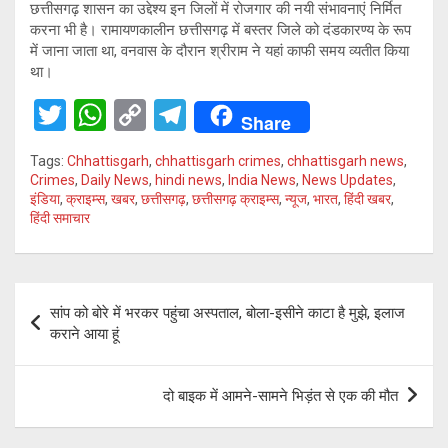
छत्तीसगढ़ शासन का उद्देश्य इन जिलों में रोजगार की नयी संभावनाएं निर्मित
करना भी है। रामायणकालीन छत्तीसगढ़ में बस्तर जिले को दंडकारण्य के रूप
में जाना जाता था, वनवास के दौरान श्रीराम ने यहां काफी समय व्यतीत किया
था।
T
W
C
T
Share
wi
h
o
el
Tags:
Chhattisgarh
,
chhattisgarh crimes
,
chhattisgarh news
,
tt
at
py
e
Crimes
,
Daily News
,
hindi news
,
India News
,
News Updates
,
इंडिया
,
क्राइम्स
,
खबर
,
छत्तीसगढ़
,
छत्तीसगढ़ क्राइम्स
,
न्यूज
,
भारत
,
हिंदी खबर
,
er
s
Li
gr
हिंदी समाचार
A
n
a
p
k
m
Post
p
सांप को बोरे में भरकर पहुंचा अस्पताल, बोला-इसीने काटा है मुझे, इलाज
navigation
कराने आया हूं
दो बाइक में आमने-सामने भिड़ंत से एक की मौत