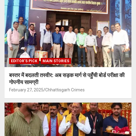
EDITOR'S PICK
MAIN STORIES
बस्तर में बदलती तस्वीर: अब सड़क मार्ग से पहुँची बोर्ड परीक्षा की
गोपनीय सामग्री
February 27, 2025
Chhattisgarh Crimes