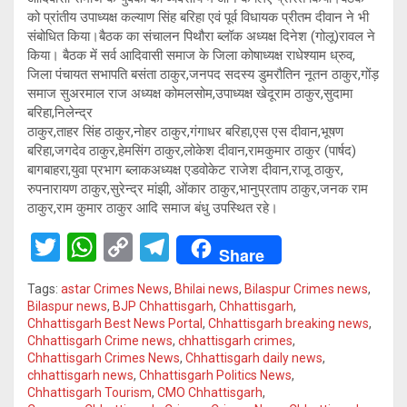
को प्रांतीय उपाध्यक्ष कल्याण सिंह बरिहा एवं पूर्व विधायक प्रीतम दीवान ने भी
संबोधित किया।बैठक का संचालन पिथौरा ब्लॉक अध्यक्ष दिनेश (गोलू)रावल ने
किया। बैठक में सर्व आदिवासी समाज के जिला कोषाध्यक्ष राधेश्याम ध्रुव,
जिला पंचायत सभापति बसंता ठाकुर,जनपद सदस्य डुमरौतिन नूतन ठाकुर,गोंड़
समाज सुअरमाल राज अध्यक्ष कोमलसोम,उपाध्यक्ष खेदूराम ठाकुर,सुदामा
बरिहा,निलेन्द्र
ठाकुर,ताहर सिंह ठाकुर,नोहर ठाकुर,गंगाधर बरिहा,एस एस दीवान,भूषण
बरिहा,जगदेव ठाकुर,हेमसिंग ठाकुर,लोकेश दीवान,रामकुमार ठाकुर (पार्षद)
बागबाहरा,युवा प्रभाग ब्लाकअध्यक्ष एडवोकेट राजेश दीवान,राजू ठाकुर,
रुपनारायण ठाकुर,सुरेन्द्र मांझी, ओंकार ठाकुर,भानुप्रताप ठाकुर,जनक राम
ठाकुर,राम कुमार ठाकुर आदि समाज बंधु उपस्थित रहे।
T
W
C
T
Share
wi
h
o
el
Tags:
astar Crimes News
,
Bhilai news
,
Bilaspur Crimes news
,
tt
at
py
e
Bilaspur news
,
BJP Chhattisgarh
,
Chhattisgarh
,
Chhattisgarh Best News Portal
,
Chhattisgarh breaking news
,
er
s
Li
gr
Chhattisgarh Crime news
,
chhattisgarh crimes
,
A
n
a
Chhattisgarh Crimes News
,
Chhattisgarh daily news
,
chhattisgarh news
,
Chhattisgarh Politics News
,
p
k
m
Chhattisgarh Tourism
,
CMO Chhattisgarh
,