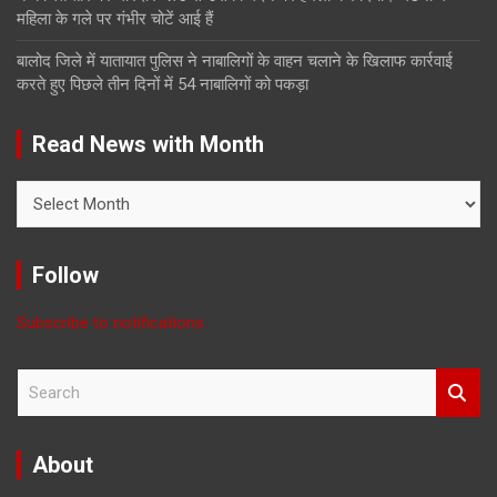
महिला के गले पर गंभीर चोटें आई हैं
बालोद जिले में यातायात पुलिस ने नाबालिगों के वाहन चलाने के खिलाफ कार्रवाई
करते हुए पिछले तीन दिनों में 54 नाबालिगों को पकड़ा
Read News with Month
Read
News
with
Month
Follow
Subscribe to notifications
S
e
a
r
About
c
h