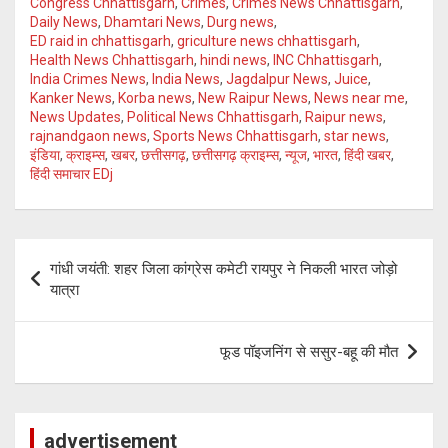
Congress Chhattisgarh
,
Crimes
,
Crimes News Chhattisgarh
,
p
Daily News
,
Dhamtari News
,
Durg news
,
ED raid in chhattisgarh
,
griculture news chhattisgarh
,
Health News Chhattisgarh
,
hindi news
,
INC Chhattisgarh
,
India Crimes News
,
India News
,
Jagdalpur News
,
Juice
,
Kanker News
,
Korba news
,
New Raipur News
,
News near me
,
News Updates
,
Political News Chhattisgarh
,
Raipur news
,
rajnandgaon news
,
Sports News Chhattisgarh
,
star news
,
इंडिया
,
क्राइम्स
,
खबर
,
छत्तीसगढ़
,
छत्तीसगढ़ क्राइम्स
,
न्यूज
,
भारत
,
हिंदी खबर
,
हिंदी समाचार EDj
Post
गांधी जयंती: शहर जिला कांग्रेस कमेटी रायपुर ने निकली भारत जोड़ो
navigation
यात्रा
फूड पॉइजनिंग से ससुर-बहू की मौत
advertisement