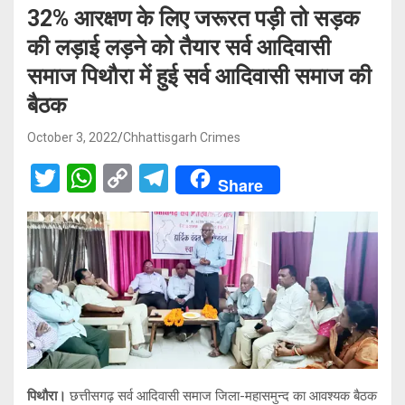
32% आरक्षण के लिए जरूरत पड़ी तो सड़क
की लड़ाई लड़ने को तैयार सर्व आदिवासी
समाज पिथौरा में हुई सर्व आदिवासी समाज की
बैठक
October 3, 2022
Chhattisgarh Crimes
T
W
C
T
Share
wi
h
o
el
tt
at
py
e
er
s
Li
gr
A
n
a
p
k
m
p
पिथौरा।
छत्तीसगढ़ सर्व आदिवासी समाज जिला-महासमुन्द का आवश्यक बैठक