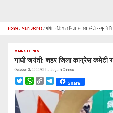
Home
Main Stories
गांधी जयंती: शहर जिला कांग्रेस कमेटी रायपुर ने नि
MAIN STORIES
गांधी जयंती: शहर जिला कांग्रेस कमेटी र
October 3, 2022
Chhattisgarh Crimes
T
W
C
T
Share
wi
h
o
el
tt
at
py
e
er
s
Li
gr