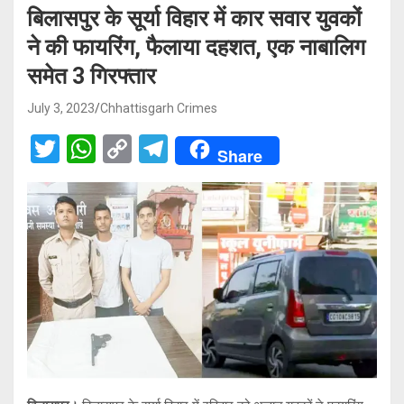
बिलासपुर के सूर्या विहार में कार सवार युवकों
ने की फायरिंग, फैलाया दहशत, एक नाबालिग
समेत 3 गिरफ्तार
July 3, 2023
Chhattisgarh Crimes
T
W
C
T
Share
wi
h
o
el
tt
at
py
e
er
s
Li
gr
A
n
a
p
k
m
p