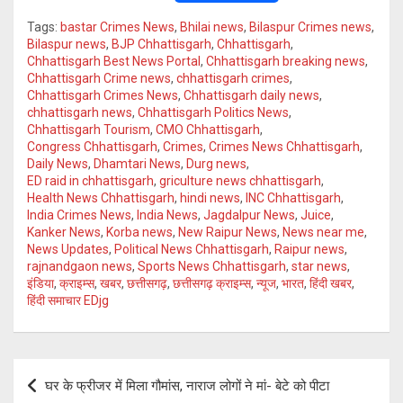
wi
h
o
el
Tags:
bastar Crimes News
,
Bhilai news
,
Bilaspur Crimes news
,
tt
at
py
e
Bilaspur news
,
BJP Chhattisgarh
,
Chhattisgarh
,
Chhattisgarh Best News Portal
,
Chhattisgarh breaking news
,
er
s
Li
gr
Chhattisgarh Crime news
,
chhattisgarh crimes
,
A
n
a
Chhattisgarh Crimes News
,
Chhattisgarh daily news
,
chhattisgarh news
,
Chhattisgarh Politics News
,
p
k
m
Chhattisgarh Tourism
,
CMO Chhattisgarh
,
Congress Chhattisgarh
,
Crimes
,
Crimes News Chhattisgarh
,
p
Daily News
,
Dhamtari News
,
Durg news
,
ED raid in chhattisgarh
,
griculture news chhattisgarh
,
Health News Chhattisgarh
,
hindi news
,
INC Chhattisgarh
,
India Crimes News
,
India News
,
Jagdalpur News
,
Juice
,
Kanker News
,
Korba news
,
New Raipur News
,
News near me
,
News Updates
,
Political News Chhattisgarh
,
Raipur news
,
rajnandgaon news
,
Sports News Chhattisgarh
,
star news
,
इंडिया
,
क्राइम्स
,
खबर
,
छत्तीसगढ़
,
छत्तीसगढ़ क्राइम्स
,
न्यूज
,
भारत
,
हिंदी खबर
,
हिंदी समाचार EDjg
Post
घर के फ्रीजर में मिला गौमांस, नाराज लोगों ने मां- बेटे को पीटा
navigation