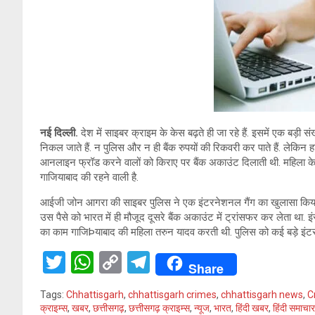
A
n
a
p
k
m
p
नई दिल्ली.
देश में साइबर क्राइम के केस बढ़ते ही जा रहे हैं. इसमें एक बड़ी स
निकल जाते हैं. न पुलिस और न ही बैंक रुपयों की रिकवरी कर पाते हैं. लेकिन 
आनलाइन फ्रॉड करने वालों को किराए पर बैंक अकाउंट दिलाती थी. महिला के क
गाजियाबाद की रहने वाली है.
आईजी जोन आगरा की साइबर पुलिस ने एक इंटरनेशनल गैंग का खुलासा किया है
उस पैसे को भारत में ही मौजूद दूसरे बैंक अकाउंट में ट्रांसफर कर लेता था. इ
का काम गाजिÞयाबाद की महिला तरुन यादव करती थी. पुलिस को कई बड़े इंटरने
T
W
C
T
Share
wi
h
o
el
Tags:
Chhattisgarh
,
chhattisgarh crimes
,
chhattisgarh news
,
C
tt
at
py
e
क्राइम्स
,
खबर
,
छत्तीसगढ़
,
छत्तीसगढ़ क्राइम्स
,
न्यूज
,
भारत
,
हिंदी खबर
,
हिंदी समाचार