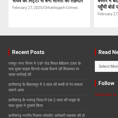
संघर्ष की मिट्टी से बनी सरिता की तक़दीर
बस्तर में ब
पहुँची बोर्ड
February 27, 2025
Chhattisgarh Crimes
February 27
Recent Posts
Read Ne
Read
रायपुर नगर निगम ने VIP रोड स्थित बेबीलान टावर के
News
पास मुख्य सड़क किनारे मलबा फेंकने की शिकायत पर
with
सख्त कार्रवाई की
Month
Follow
छत्तीसगढ़ के बिलासपुर में 5 साल की बच्ची से रेप मामला
सामने आया
Subscribe to 
छत्तीसगढ़ के रायगढ़ जिला में एक 2 साल की मासूम के
साथ युवक ने दुष्कर्म किया
छत्तीसगढ़ नगरीय निकाय प्लेसमेंट कर्मचारी महासंघ की दो