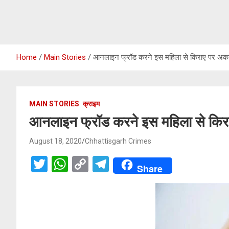
Home
Main Stories
आनलाइन फ्रॉड करने इस महिला से किराए पर अकाउं
MAIN STORIES
क्राइम
आनलाइन फ्रॉड करने इस महिला से किराए
August 18, 2020
Chhattisgarh Crimes
T
W
C
T
Share
wi
h
o
el
tt
at
py
e
er
s
Li
gr