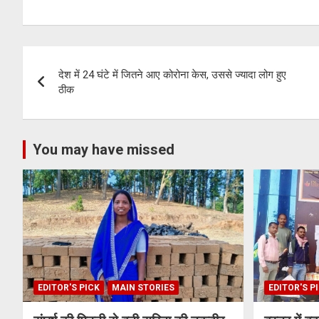
er
s
Li
gr
A
n
a
Post
p
k
m
देश में 24 घंटे में जितने आए कोरोना केस, उससे ज्यादा लोग हुए
p
navigation
ठीक
You may have missed
EDITOR'S PICK
MAIN STORIES
EDITOR'S P