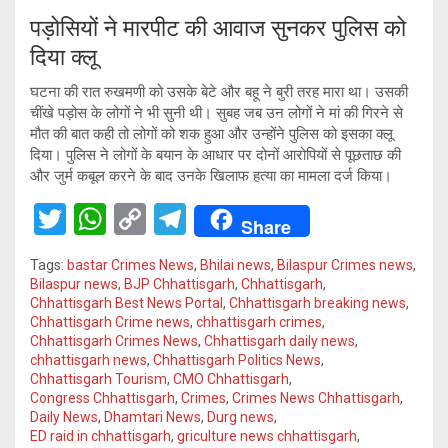
पड़ोसियों ने मारपीट की आवाज सुनकर पुलिस को
दिया क्लू
घटना की रात रुखमणी को उसके बेटे और बहू ने बुरी तरह मारा था। उसकी
चींखे पड़ोस के लोगों ने भी सुनी थी। सुबह जब उन लोगों ने मां की गिरने से
मौत की बात कही तो लोगों को शक हुआ और उन्होंने पुलिस को इसका क्लू
दिया। पुलिस ने लोगों के बयान के आधार पर दोनों आरोपियों से पूछताछ की
और जुर्म कबूल करने के बाद उनके खिलाफ हत्या का मामला दर्ज किया।
T
W
C
T
Share
wi
h
o
el
Tags:
bastar Crimes News
,
Bhilai news
,
Bilaspur Crimes news
,
tt
at
py
e
Bilaspur news
,
BJP Chhattisgarh
,
Chhattisgarh
,
Chhattisgarh Best News Portal
,
Chhattisgarh breaking news
,
er
s
Li
gr
Chhattisgarh Crime news
,
chhattisgarh crimes
,
A
n
a
Chhattisgarh Crimes News
,
Chhattisgarh daily news
,
chhattisgarh news
,
Chhattisgarh Politics News
,
p
k
m
Chhattisgarh Tourism
,
CMO Chhattisgarh
,
Congress Chhattisgarh
,
Crimes
,
Crimes News Chhattisgarh
,
p
Daily News
,
Dhamtari News
,
Durg news
,
ED raid in chhattisgarh
,
griculture news chhattisgarh
,