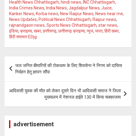
Health News Chhattisgarh
,
hindi news
,
INC Chhattisgarh
,
India Crimes News
,
India News
,
Jagdalpur News
,
Juice
,
Kanker News
,
Korba news
,
New Raipur News
,
News near me
,
News Updates
,
Political News Chhattisgarh
,
Raipur news
,
rajnandgaon news
,
Sports News Chhattisgarh
,
star news
,
इंडिया
,
क्राइम्स
,
खबर
,
छत्तीसगढ़
,
छत्तीसगढ़ क्राइम्स
,
न्यूज
,
भारत
,
हिंदी खबर
,
हिंदी समाचार EDjg
Post
जल जनित बीमारियों की रोकथाम के लिए शिवसेना ने निगम को दायित्व
navigation
निर्वहन हेतु ज्ञापन सौंपा
आदिवासी युवक की मौत को लेकर दूसरे दिन भी आदिवासी समाज ने जिला
मुख्यालय में नेशनल हाईवे 130 में किया चक्काजाम
advertisement