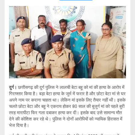
wi
h
o
el
tt
at
py
e
er
s
Li
gr
A
n
a
p
k
m
p
दुर्ग।
छत्तीसगढ़ की दुर्ग पुलिस ने लालची बेटा बहू को मां की हत्या के आरोप में
गिराफ्तार किया है। बड़ा बेटा हत्या के जुर्म में फरार है और छोटा बेटा मां से घर
अपने नाम पर कराना चाहता था। लेकिन मां इसके लिए तैयार नहीं थी। इसके
चलते छोटा बेटा और बहू ने एकराय होकर 80 साल की बुजुर्ग मां को पहले बुरी
तरह मारापीटा फिर गला दबाकर हत्या कर दी। इसके बाद उसे सामान्य मौत
देने की कोशिश कर रहे थे। पुलिस ने दोनों आरोपियों को न्यायिक हिरासत में
भेज दिया है।