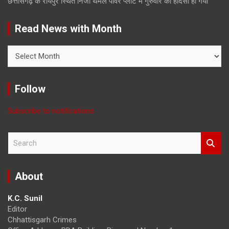
छत्तीसगढ़ के रायपुर स्थित निजी थर्मल पावर प्लांट में गुरुवार को हादसा हो गया
Read News with Month
Read
News
with
Month
Follow
Subscribe to notifications
S
e
a
r
About
c
h
K.C. Sunil
Editor
Chhattisgarh Crimes